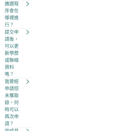
遴選程
序會在
哪裡進
行？
提交申
請後，
可以更
新學歷
或聯絡
資料
嗎？
我曾經
申請但
未獲取
錄，何
時可以
再次申
請？
完成見