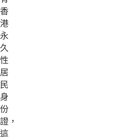
香
港
永
久
性
居
民
身
份
證，
這