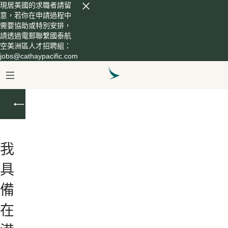
現居美國的求職者請留
意，若你在申請過程中
需要協助或特別安排，
請透過電郵聯繫國泰航
空美洲區人才招聘組：
jobs@cathaypacific.com
見
習
機
師
我
具
備
在