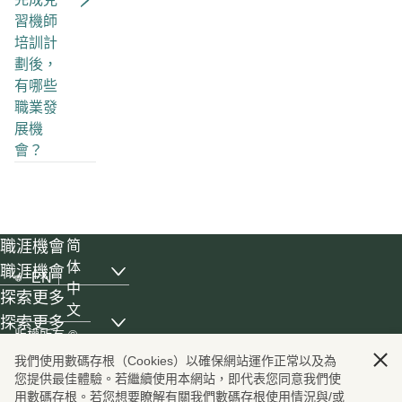
習機師
培訓計
劃後，
有哪些
職業發
展機
會？
職涯機會
简
体
職涯機會
EN
, list with 6 items, 1 of 3
中
探索更多
文
探索更多
, list with 4 items, 2 of 3
版權所有
©
國泰世界
國泰航空有限
我們使用數碼存根（Cookies）以確保網站運作正常以及為
公司 Cathay
國泰世界
您提供最佳體驗。若繼續使用本網站，即代表您同意我們使
, list with 5 items, 3 of 3
Pacific
用數碼存根。若您想要瞭解有關我們數碼存根使用情況與/或
與我們聯繫