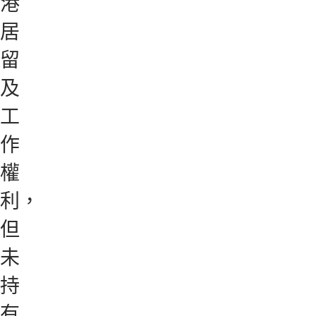
港
居
留
及
工
作
權
利，
但
未
持
有