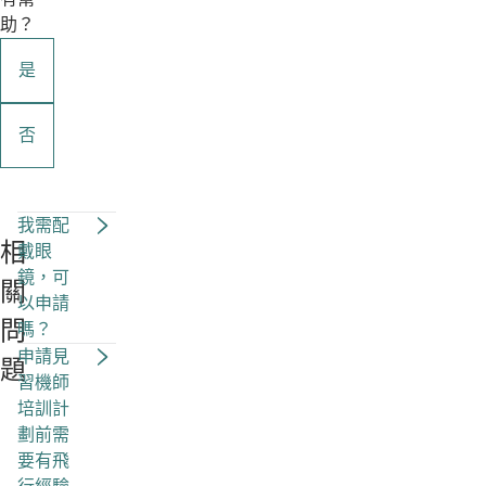
助？
是
否
我需配
相
戴眼
鏡，可
關
以申請
問
嗎？
申請見
題
習機師
培訓計
劃前需
要有飛