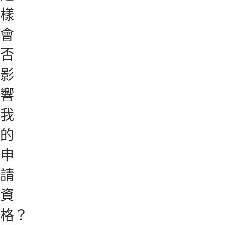
樣
會
否
影
響
我
的
申
請
資
格？