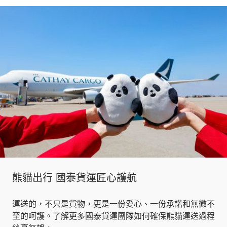
, 1 of 3
熊貓出行 國泰貨運匠心護航
運送的，不只是貨物，更是一份愛心、一份承諾和無微不
至的呵護。了解更多國泰貨運團隊如何確保熊貓運送過程