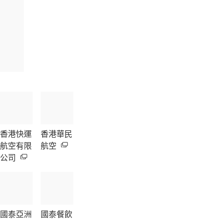
品
牌
與
附
屬
公
司。
香港快運
香港華民
航空有限
航空
公司
國泰亞洲
國泰餐飲