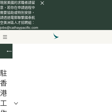
現居美國的求職者請留
意，若你在申請過程中
需要協助或特別安排，
請透過電郵聯繫國泰航
空美洲區人才招聘組：
jobs@cathaypacific.com
常
見
問
題
駐
香
港
工