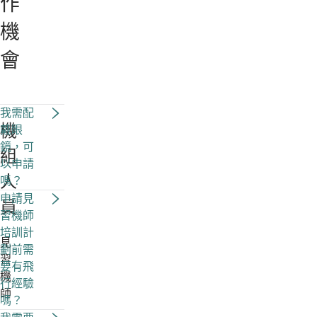
作
機
會
我需配
機
戴眼
鏡，可
組
以申請
人
嗎？
申請見
員
習機師
培訓計
見
劃前需
習
要有飛
機
行經驗
師
嗎？