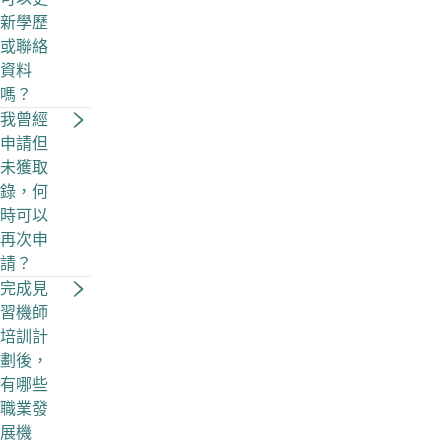
新學歷
或聯絡
資料
嗎？
我曾經
申請但
未獲取
錄，何
時可以
再次申
請？
完成見
習機師
培訓計
劃後，
有哪些
職業發
展機