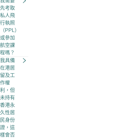
我需要
先考取
私人飛
行執照
（PPL）
或參加
航空課
程嗎？
我具備
在港居
留及工
作權
利，但
未持有
香港永
久性居
民身份
證，這
樣會否