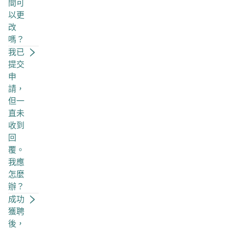
間可
以更
改
嗎？
我已
提交
申
請，
但一
直未
收到
回
覆。
我應
怎麼
辦？
成功
獲聘
後，