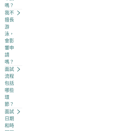
嗎？
我不
擅長
游
泳，
會影
響申
請
嗎？
面試
流程
包括
哪些
環
節？
面試
日期
和時