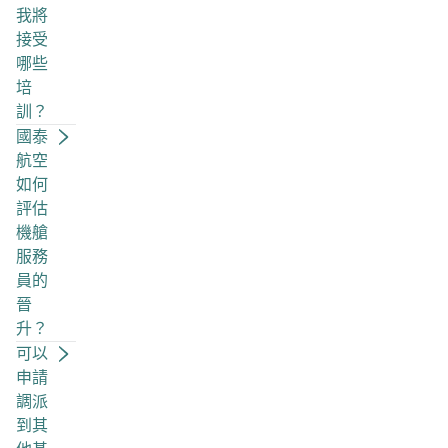
我將
接受
哪些
培
訓？
國泰
航空
如何
評估
機艙
服務
員的
晉
升？
可以
申請
調派
到其