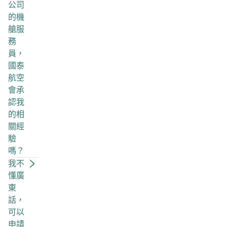
公司
的機
艙服
務
員，
國泰
航空
會承
認我
的相
關經
驗
嗎？
我不
懂廣
東
話，
可以
申請