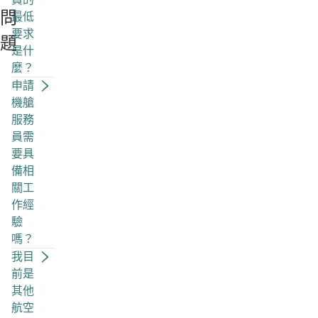
問
最低
要求
題
是什
麼？
申請
機艙
服務
員需
要具
備相
關工
作經
驗
嗎？
我目
前是
其他
航空