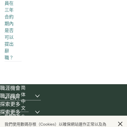
員在
三年
合約
期內
是否
可以
提出
辭
職？
職涯機會
简
体
職涯機會
EN
, list with 6 items, 1 of 3
中
探索更多
文
探索更多
, list with 4 items, 2 of 3
版權所有
©
國泰世界
國泰航空有限
我們使用數碼存根（Cookies）以確保網站運作正常以及為