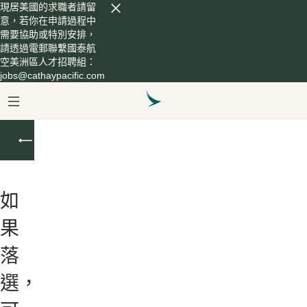
現居美國的求職者請留
意，若你在申請過程中
需要協助或特別安排，
請透過電郵聯繫國泰航
空美洲區人才招聘組：
jobs@cathaypacific.com
機
艙
服
務
如
員
果
落
選，