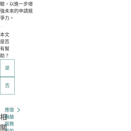
驗，以進一步增
強未來的申請競
爭力。
本文
是否
有幫
助？
是
否
應徵
相
機艙
服務
關
員的