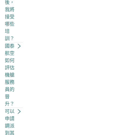
後，
我將
接受
哪些
培
訓？
國泰
航空
如何
評估
機艙
服務
員的
晉
升？
可以
申請
調派
到其