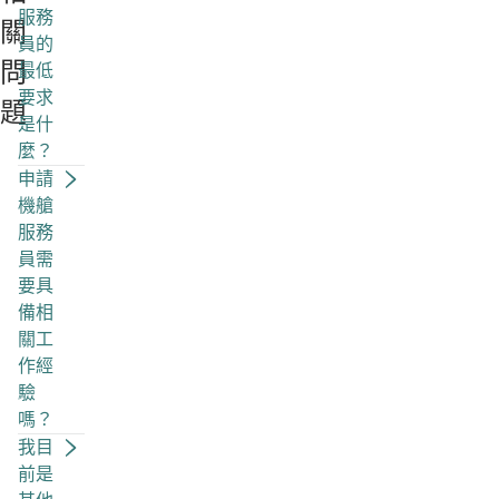
服務
關
員的
問
最低
要求
題
是什
麼？
申請
機艙
服務
員需
要具
備相
關工
作經
驗
嗎？
我目
前是