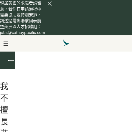
現居美國的求職者請留
意，若你在申請過程中
需要協助或特別安排，
請透過電郵聯繫國泰航
空美洲區人才招聘組：
jobs@cathaypacific.com
機
艙
服
務
我
員
不
擅
長