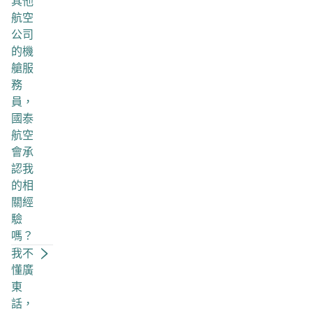
其他
航空
公司
的機
艙服
務
員，
國泰
航空
會承
認我
的相
關經
驗
嗎？
我不
懂廣
東
話，