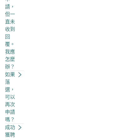
請，
但一
直未
收到
回
覆。
我應
怎麼
辦？
如果
落
選，
可以
再次
申請
嗎？
成功
獲聘