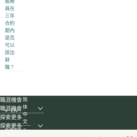
服務
員在
三年
合約
期內
是否
可以
提出
辭
職？
職涯機會
简
体
職涯機會
EN
, list with 6 items, 1 of 3
中
探索更多
文
探索更多
, list with 4 items, 2 of 3
版權所有
©
國泰世界
國泰航空有限