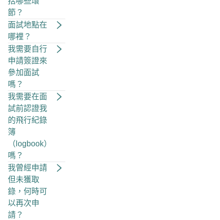
括哪些環
節？
面試地點在
哪裡？
我需要自行
申請簽證來
參加面試
嗎？
我需要在面
試前認證我
的飛行紀錄
簿
（logbook）
嗎？
我曾經申請
但未獲取
錄，何時可
以再次申
請？