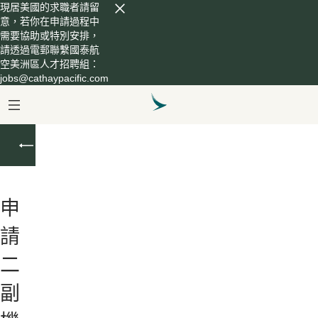
現居美國的求職者請留
意，若你在申請過程中
需要協助或特別安排，
請透過電郵聯繫國泰航
空美洲區人才招聘組：
jobs@cathaypacific.com
二
副
機
長
申
/
副
請
機
二
長
副