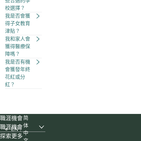
些合適的學
校選擇？
我是否會獲
得子女教育
津貼？
我和家人會
獲得醫療保
障嗎？
我是否有機
會獲發年終
花紅或分
紅？
職涯機會
简
体
職涯機會
EN
, list with 6 items, 1 of 3
中
探索更多
文