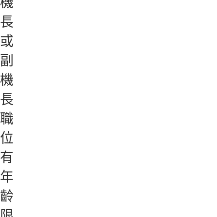
機
長
或
副
機
長
職
位
有
年
齡
限