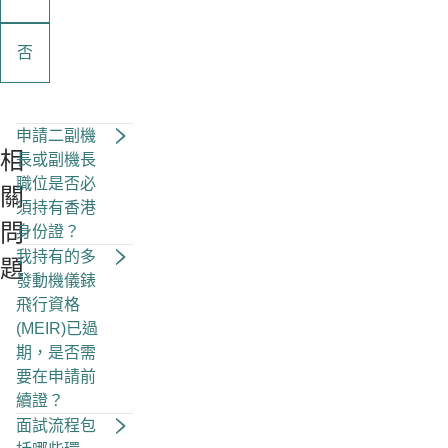
否
申請二副機
相
長或副機長
職位是否必
關
須持有香港
問
身份證？
我持有的多
題
發動機儀錶
飛行資格
(MEIR)已過
期，是否需
要在申請前
續證？
面試流程包