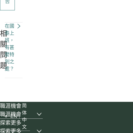
否
在國
相
泰上
班，
關
有甚
問
麼特
別之
題
處？
職涯機會
简
体
職涯機會
EN
, list with 6 items, 1 of 3
中
探索更多
文
探索更多