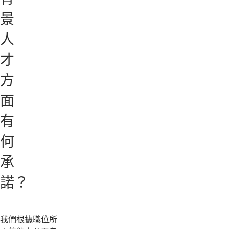
景
人
才
方
面
有
何
承
諾？
我們根據職位所