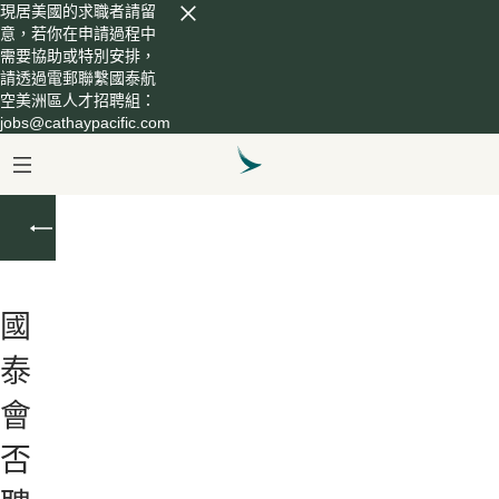
現居美國的求職者請留
意，若你在申請過程中
需要協助或特別安排，
請透過電郵聯繫國泰航
空美洲區人才招聘組：
jobs@cathaypacific.com
企
業
文
化
國
泰
會
否