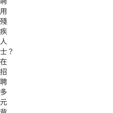
聘
用
殘
疾
人
士？
在
招
聘
多
元
背