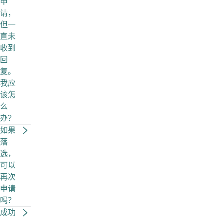
申
请，
但一
直未
收到
回
复。
我应
该怎
么
办？
如果
落
选，
可以
再次
申请
吗？
成功