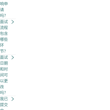
响申
请
吗？
面试
流程
包含
哪些
环
节？
面试
日期
和时
间可
以更
改
吗？
我已
提交