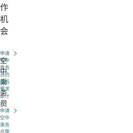
作
机
会
申请
空
空中
乘务
中
员的
乘
最低
要求
务
是什
员
么？
申请
空中
乘务
员需