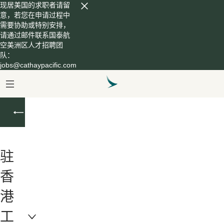
现居美国的求职者请留
意，若您在申请过程中
需要协助或特别安排，
请通过邮件联系国泰航
空美洲区人才招聘团
队：
jobs@cathaypacific.com
常
见
问
题
驻
香
港
工