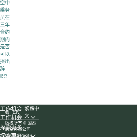
空中
乘务
员在
三年
合约
期内
是否
可以
提出
辞
职？
工作机会
繁體中
EN
文
工作机会
, list with 6 items, 1 of 3
版权所有
© 国泰
探索更多
航空有限公司
Cathay Pacific
探索更多