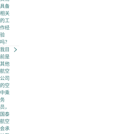
具备
相关
的工
作经
验
吗？
我目
前是
其他
航空
公司
的空
中乘
务
员，
国泰
航空
会承