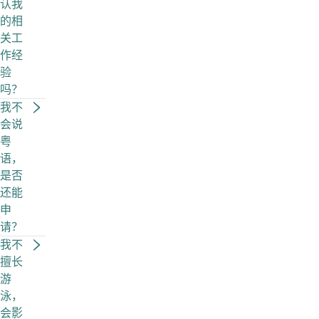
认我
的相
关工
作经
验
吗？
我不
会说
粤
语，
是否
还能
申
请？
我不
擅长
游
泳，
会影