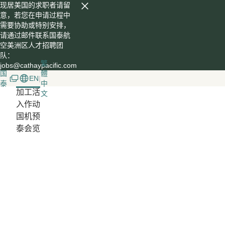
现居美国的求职者请留
意，若您在申请过程中
需要协助或特别安排，
请通过邮件联系国泰航
空美洲区人才招聘团
队：
繁
jobs@cathaypacific.com
国
體
EN
|
泰
中
加
工
活
文
入
作
动
国
机
预
泰
会
览