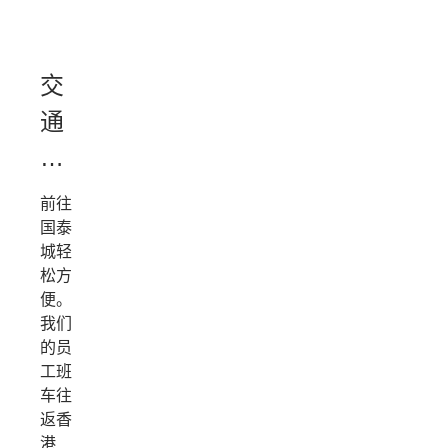
交
通
便
捷
前往
国泰
城轻
松方
便。
我们
的员
工班
车往
返香
港