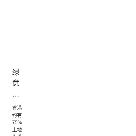
绿
意
环
抱
香港
约有
75%
土地