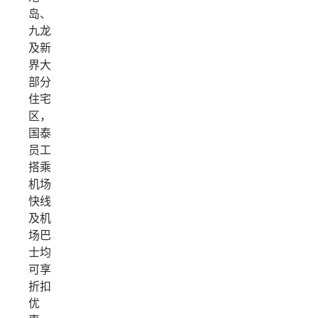
岛、
九龙
及新
界大
部分
住宅
区，
国泰
员工
搭乘
机场
快线
及机
场巴
士均
可享
折扣
优