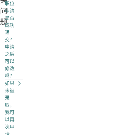
关
职位
问
申请
是否
题
成功
递
交？
申请
之后
可以
修改
吗？
如果
未被
录
取，
我可
以再
次申
请