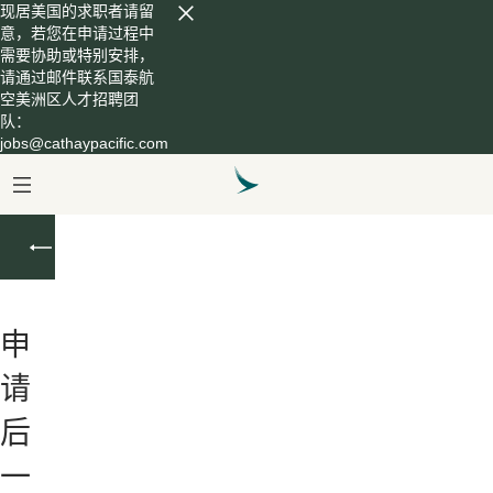
现居美国的求职者请留
意，若您在申请过程中
需要协助或特别安排，
请通过邮件联系国泰航
空美洲区人才招聘团
队：
jobs@cathaypacific.com
申
请
后
续
申
请
后
一