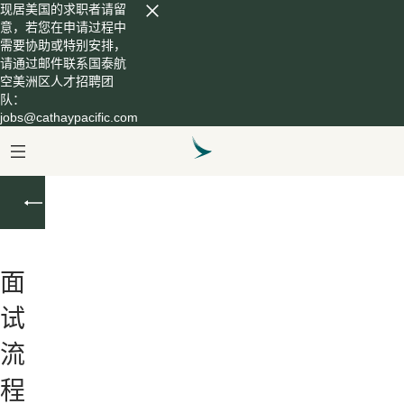
现居美国的求职者请留
意，若您在申请过程中
需要协助或特别安排，
请通过邮件联系国泰航
空美洲区人才招聘团
队：
jobs@cathaypacific.com
企
业
及
运
面
营
专
试
业
流
团
队
程