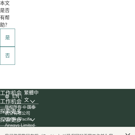
本文
是否
有帮
助？
是
否
工作机会
繁體中
EN
文
工作机会
, list with 6 items, 1 of 3
版权所有
© 国泰
探索更多
航空有限公司
Cathay Pacific
探索更多
, list with 4 items, 2 of 3
Airways Limited
国泰世界