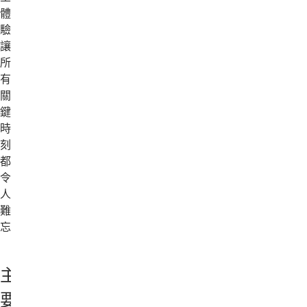
體
驗，
讓
所
有
關
鍵
時
刻
都
令
人
難
忘。
主
要