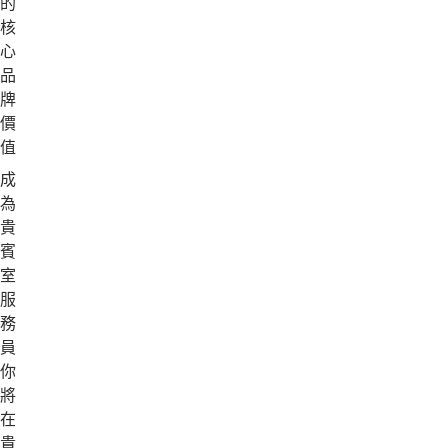
的
核
心
品
牌
價
值。
成
為
貴
賓
室
服
務
員,
你
將
在
貴