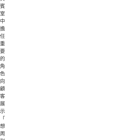
賓
室
中
擔
任
重
要
的
角
色，
向
顧
客
展
示
「設
想
周