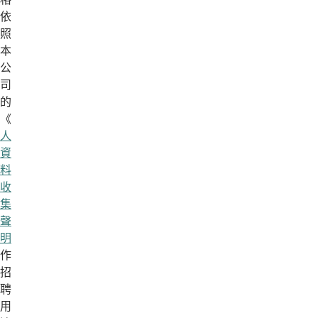
依
照
本
公
司
的
《
個
人
資
料
收
集
聲
明
》
作
招
聘
用