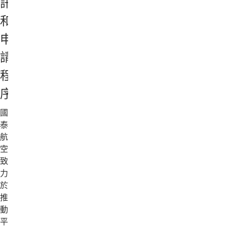
訊
和
申
請
程
序
國
泰
航
空
致
力
於
推
動
平