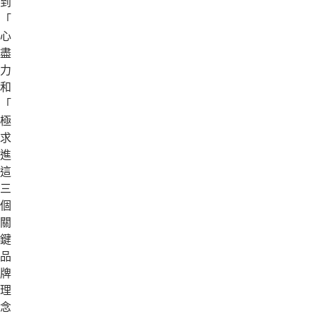
到」、
「盡
心
盡
力」
和
「積
極
求
進」
這
三
個
關
鍵
品
牌
理
念，