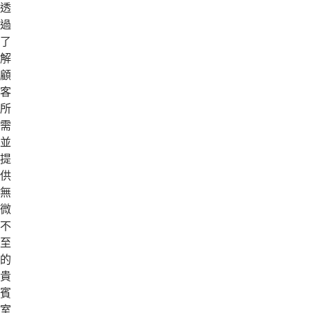
透
過
了
解
顧
客
所
需
並
提
供
無
微
不
至
的
貴
賓
室