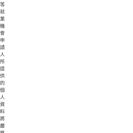
等
就
業
機
會。
申
請
人
所
提
供
的
個
人
資
料
將
嚴
格