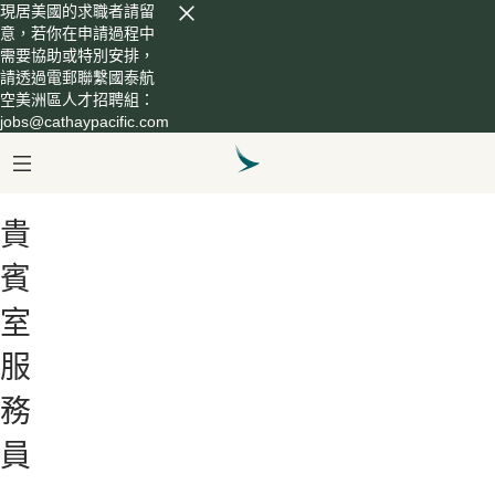
現居美國的求職者請留
意，若你在申請過程中
需要協助或特別安排，
請透過電郵聯繫國泰航
空美洲區人才招聘組：
jobs@cathaypacific.com
貴
賓
室
服
務
員