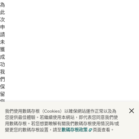
為
此
次
申
請
未
獲
成
功。
我
們
保
留
您
的
我們使用數碼存根（Cookies）以確保網站運作正常以及為
資
您提供最佳體驗。若繼續使用本網站，即代表您同意我們使
用數碼存根。若您想要瞭解有關我們數碼存根使用情況與/或
料
變更您的數碼存根設置，請至
數碼存根政策
頁面查看。
記
錄