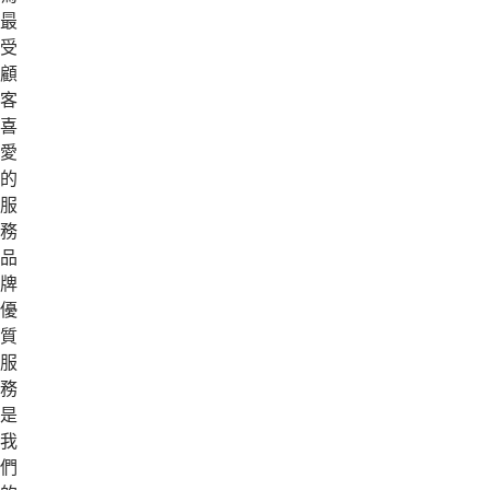
最
受
顧
客
喜
愛
的
服
務
品
牌，
優
質
服
務
是
我
們