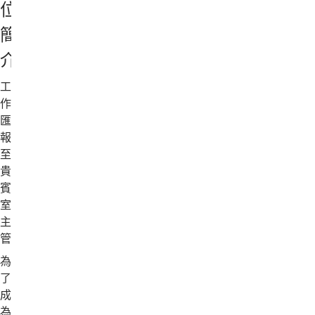
位
簡
介
工
作
匯
報
至：
貴
賓
室
主
管
為
了
成
為