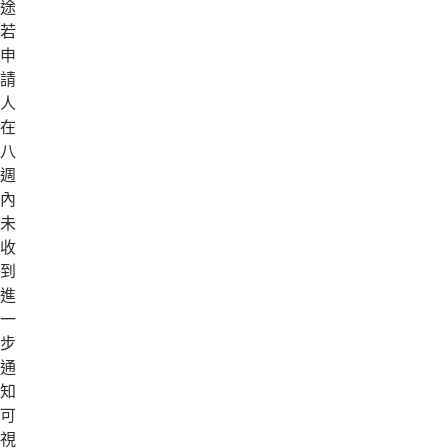
途。
若
申
請
人
在
八
週
內
未
收
到
進
一
步
通
知，
可
視